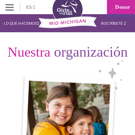
Donar
ES
LO QUE HACEMOS
INSCRÍBETE
organización
Nuestra